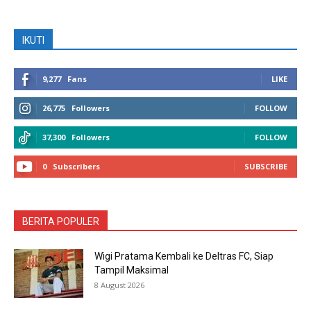
IKUTI
9,277
Fans
LIKE
26,775
Followers
FOLLOW
37,300
Followers
FOLLOW
0
Subscribers
SUBSCRIBE
BERITA POPULER
Wigi Pratama Kembali ke Deltras FC, Siap
Tampil Maksimal
8 August 2026