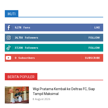
IKUTI
9,278
Fans
LIKE
26,758
Followers
FOLLOW
37,300
Followers
FOLLOW
0
Subscribers
SUBSCRIBE
BERITA POPULER
Wigi Pratama Kembali ke Deltras FC, Siap
Tampil Maksimal
8 August 2026