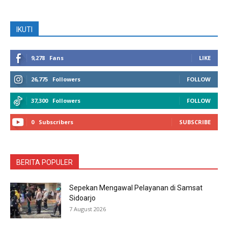
IKUTI
9,278
Fans
LIKE
26,775
Followers
FOLLOW
37,300
Followers
FOLLOW
0
Subscribers
SUBSCRIBE
BERITA POPULER
Sepekan Mengawal Pelayanan di Samsat
Sidoarjo
7 August 2026