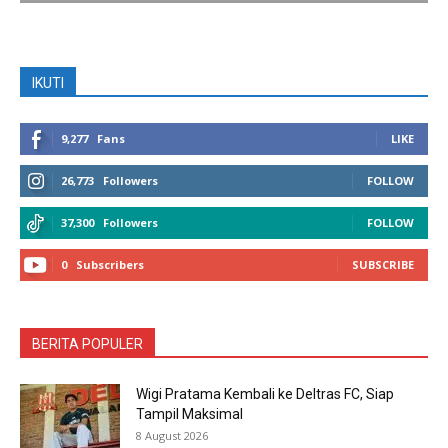
IKUTI
9,277
Fans
LIKE
26,773
Followers
FOLLOW
37,300
Followers
FOLLOW
0
Subscribers
SUBSCRIBE
BERITA POPULER
Wigi Pratama Kembali ke Deltras FC, Siap
Tampil Maksimal
8 August 2026