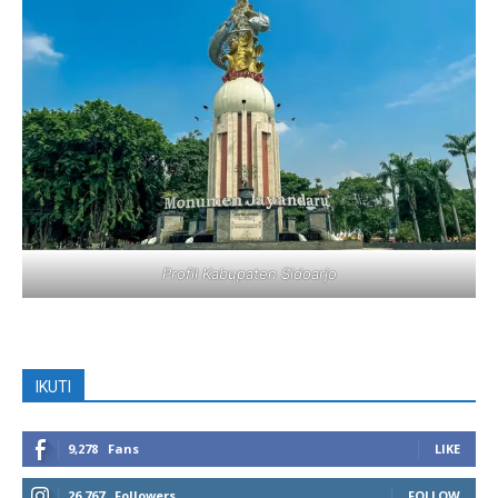
Profil Kabupaten Sidoarjo
IKUTI
9,278
Fans
LIKE
26,767
Followers
FOLLOW