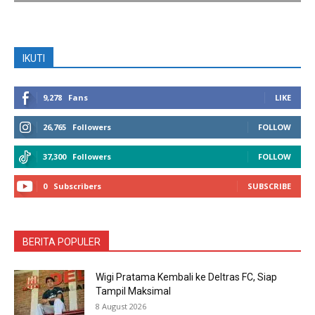
IKUTI
9,278
Fans
LIKE
26,765
Followers
FOLLOW
37,300
Followers
FOLLOW
0
Subscribers
SUBSCRIBE
BERITA POPULER
Wigi Pratama Kembali ke Deltras FC, Siap
Tampil Maksimal
8 August 2026