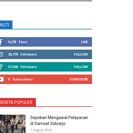
IKUTI
9,278
Fans
LIKE
26,779
Followers
FOLLOW
37,300
Followers
FOLLOW
0
Subscribers
SUBSCRIBE
BERITA POPULER
Sepekan Mengawal Pelayanan
di Samsat Sidoarjo
7 August 2026