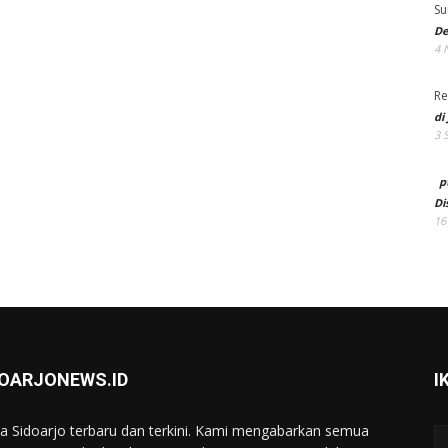
Su
De
4 
Re
di
3 
p
Di
16
DOARJONEWS.ID
I
ta Sidoarjo terbaru dan terkini. Kami mengabarkan semua