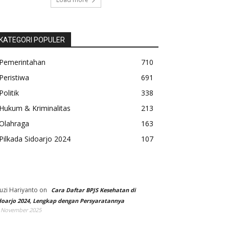
KATEGORI POPULER
Pemerintahan
710
Peristiwa
691
Politik
338
Hukum & Kriminalitas
213
Olahraga
163
Pilkada Sidoarjo 2024
107
uzi Hariyanto
on
Cara Daftar BPJS Kesehatan di
doarjo 2024, Lengkap dengan Persyaratannya
 November 2025