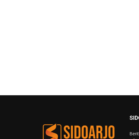
SI
Beri