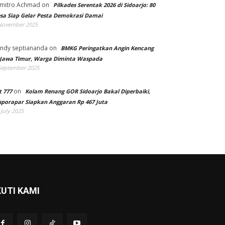
mitro Achmad
on
Pilkades Serentak 2026 di Sidoarjo: 80
sa Siap Gelar Pesta Demokrasi Damai
November 2025
ndy septiananda
on
BMKG Peringatkan Angin Kencang
 Jawa Timur, Warga Diminta Waspada
September 2025
on
t 777
Kolam Renang GOR Sidoarjo Bakal Diperbaiki,
sporapar Siapkan Anggaran Rp 467 Juta
 July 2025
KUTI KAMI