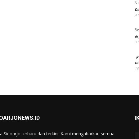
Su
De
4 
Re
di
3 
p
Di
16
DOARJONEWS.ID
I
ta Sidoarjo terbaru dan terkini. Kami mengabarkan semua