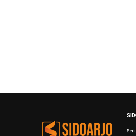
SI
Beri