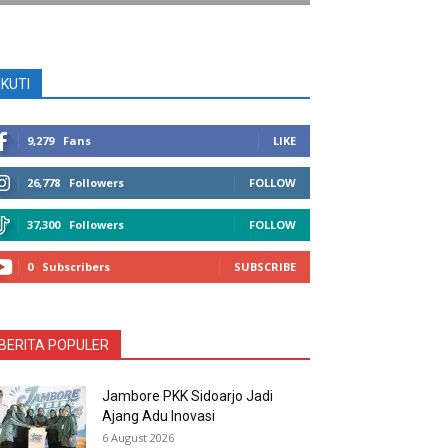
IKUTI
9,279
Fans
LIKE
26,778
Followers
FOLLOW
37,300
Followers
FOLLOW
0
Subscribers
SUBSCRIBE
BERITA POPULER
Jambore PKK Sidoarjo Jadi
Ajang Adu Inovasi
6 August 2026