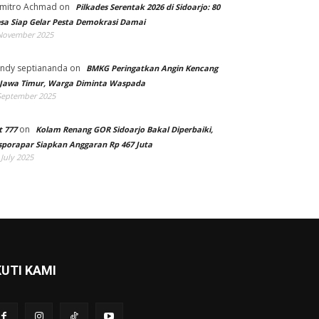
mitro Achmad
on
Pilkades Serentak 2026 di Sidoarjo: 80
sa Siap Gelar Pesta Demokrasi Damai
November 2025
ndy septiananda
on
BMKG Peringatkan Angin Kencang
 Jawa Timur, Warga Diminta Waspada
September 2025
on
t 777
Kolam Renang GOR Sidoarjo Bakal Diperbaiki,
sporapar Siapkan Anggaran Rp 467 Juta
 July 2025
KUTI KAMI