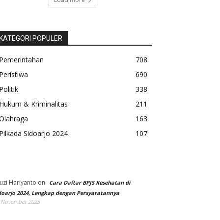
KATEGORI POPULER
Pemerintahan
708
Peristiwa
690
Politik
338
Hukum & Kriminalitas
211
Olahraga
163
Pilkada Sidoarjo 2024
107
uzi Hariyanto
on
Cara Daftar BPJS Kesehatan di
doarjo 2024, Lengkap dengan Persyaratannya
 November 2025