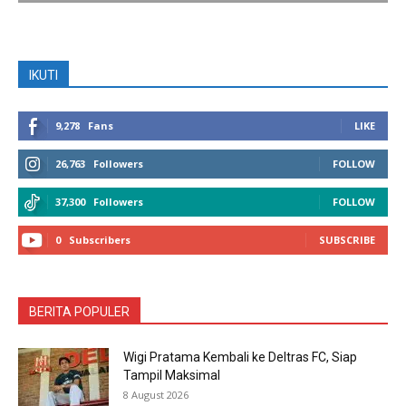
IKUTI
9,278
Fans
LIKE
26,763
Followers
FOLLOW
37,300
Followers
FOLLOW
0
Subscribers
SUBSCRIBE
BERITA POPULER
Wigi Pratama Kembali ke Deltras FC, Siap
Tampil Maksimal
8 August 2026