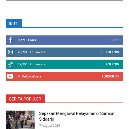
IKUTI
9,278
Fans
LIKE
26,773
Followers
FOLLOW
37,300
Followers
FOLLOW
0
Subscribers
SUBSCRIBE
BERITA POPULER
Sepekan Mengawal Pelayanan di Samsat
Sidoarjo
7 August 2026