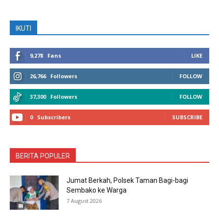
IKUTI
9,278
Fans
LIKE
26,766
Followers
FOLLOW
37,300
Followers
FOLLOW
0
Subscribers
SUBSCRIBE
BERITA POPULER
Jumat Berkah, Polsek Taman Bagi-bagi
Sembako ke Warga
7 August 2026