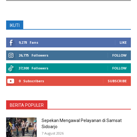
IKUTI
9,278
Fans
LIKE
26,775
Followers
FOLLOW
37,300
Followers
FOLLOW
0
Subscribers
SUBSCRIBE
BERITA POPULER
Sepekan Mengawal Pelayanan di Samsat
Sidoarjo
7 August 2026