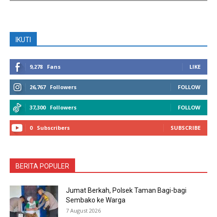
IKUTI
9,278
Fans
LIKE
26,767
Followers
FOLLOW
37,300
Followers
FOLLOW
0
Subscribers
SUBSCRIBE
BERITA POPULER
Jumat Berkah, Polsek Taman Bagi-bagi
Sembako ke Warga
7 August 2026