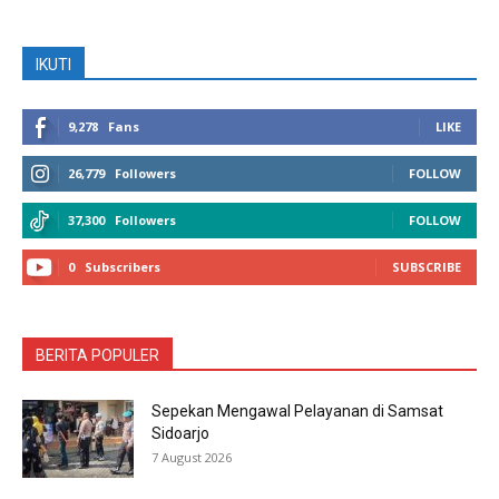
IKUTI
9,278
Fans
LIKE
26,779
Followers
FOLLOW
37,300
Followers
FOLLOW
0
Subscribers
SUBSCRIBE
BERITA POPULER
Sepekan Mengawal Pelayanan di Samsat
Sidoarjo
7 August 2026