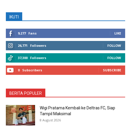
IKUTI
9,277
Fans
LIKE
26,771
Followers
FOLLOW
37,300
Followers
FOLLOW
0
Subscribers
SUBSCRIBE
BERITA POPULER
Wigi Pratama Kembali ke Deltras FC, Siap
Tampil Maksimal
8 August 2026