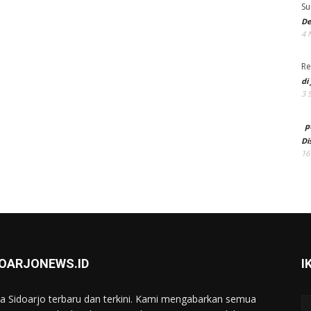
Su
De
4 
Re
di
3 
p
Di
16
DOARJONEWS.ID
I
ta Sidoarjo terbaru dan terkini. Kami mengabarkan semua