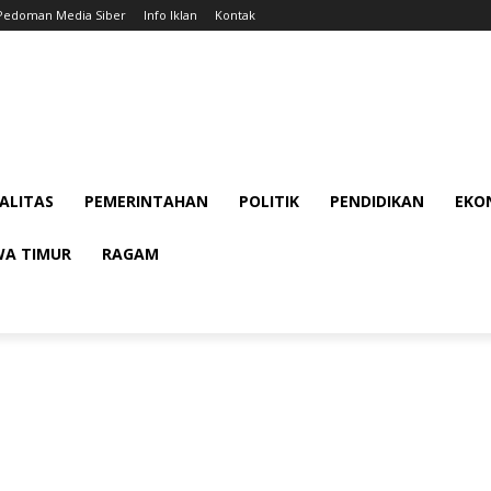
Pedoman Media Siber
Info Iklan
Kontak
ALITAS
PEMERINTAHAN
POLITIK
PENDIDIKAN
EKON
WA TIMUR
RAGAM