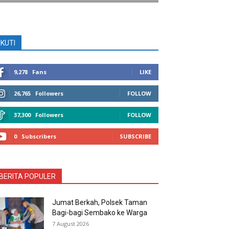
IKUTI
9,278
Fans
LIKE
26,765
Followers
FOLLOW
37,300
Followers
FOLLOW
0
Subscribers
SUBSCRIBE
BERITA POPULER
Jumat Berkah, Polsek Taman
Bagi-bagi Sembako ke Warga
7 August 2026