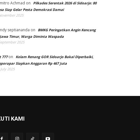
mitro Achmad
on
Pilkades Serentak 2026 di Sidoarjo: 80
sa Siap Gelar Pesta Demokrasi Damai
November 2025
ndy septiananda
on
BMKG Peringatkan Angin Kencang
 Jawa Timur, Warga Diminta Waspada
September 2025
on
t 777
Kolam Renang GOR Sidoarjo Bakal Diperbaiki,
sporapar Siapkan Anggaran Rp 467 Juta
 July 2025
KUTI KAMI