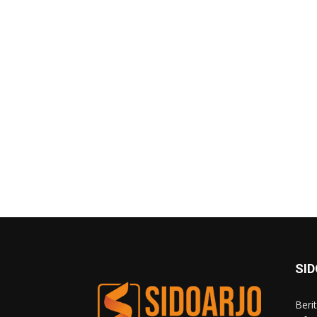
SI
Beri