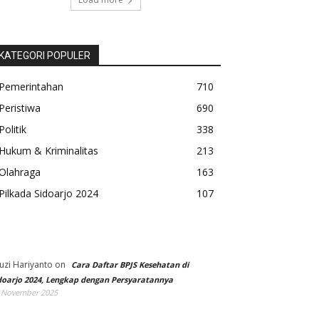
KATEGORI POPULER
Pemerintahan
710
Peristiwa
690
Politik
338
Hukum & Kriminalitas
213
Olahraga
163
Pilkada Sidoarjo 2024
107
uzi Hariyanto
on
Cara Daftar BPJS Kesehatan di
doarjo 2024, Lengkap dengan Persyaratannya
 November 2025