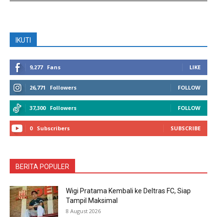
IKUTI
9,277
Fans
LIKE
26,771
Followers
FOLLOW
37,300
Followers
FOLLOW
0
Subscribers
SUBSCRIBE
BERITA POPULER
Wigi Pratama Kembali ke Deltras FC, Siap
Tampil Maksimal
8 August 2026