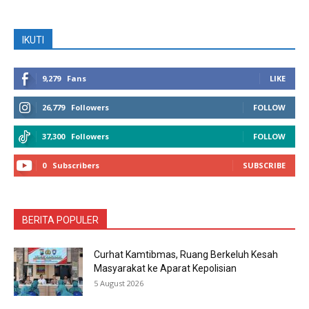
IKUTI
9,279
Fans
LIKE
26,779
Followers
FOLLOW
37,300
Followers
FOLLOW
0
Subscribers
SUBSCRIBE
BERITA POPULER
Curhat Kamtibmas, Ruang Berkeluh Kesah
Masyarakat ke Aparat Kepolisian
5 August 2026