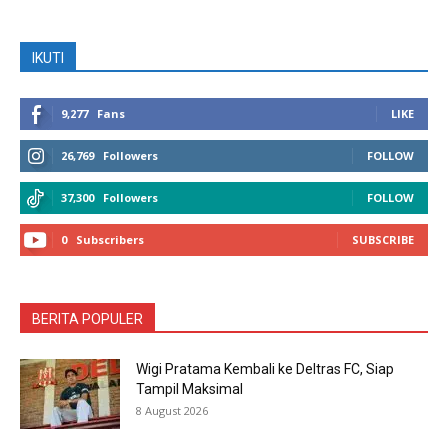
IKUTI
9,277
Fans
LIKE
26,769
Followers
FOLLOW
37,300
Followers
FOLLOW
0
Subscribers
SUBSCRIBE
BERITA POPULER
Wigi Pratama Kembali ke Deltras FC, Siap
Tampil Maksimal
8 August 2026