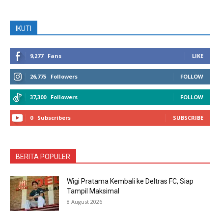
IKUTI
9,277
Fans
LIKE
26,775
Followers
FOLLOW
37,300
Followers
FOLLOW
0
Subscribers
SUBSCRIBE
BERITA POPULER
Wigi Pratama Kembali ke Deltras FC, Siap
Tampil Maksimal
8 August 2026