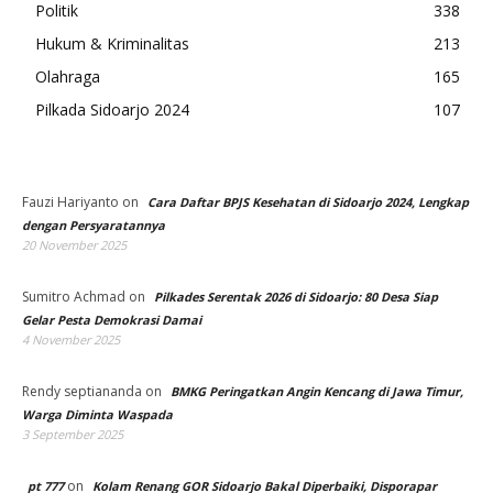
Politik
338
Hukum & Kriminalitas
213
Olahraga
165
Pilkada Sidoarjo 2024
107
Fauzi Hariyanto
on
Cara Daftar BPJS Kesehatan di Sidoarjo 2024, Lengkap
dengan Persyaratannya
20 November 2025
Sumitro Achmad
on
Pilkades Serentak 2026 di Sidoarjo: 80 Desa Siap
Gelar Pesta Demokrasi Damai
4 November 2025
Rendy septiananda
on
BMKG Peringatkan Angin Kencang di Jawa Timur,
Warga Diminta Waspada
3 September 2025
on
pt 777
Kolam Renang GOR Sidoarjo Bakal Diperbaiki, Disporapar