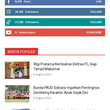
9,278
Fans
LIKE
26,763
Followers
FOLLOW
37,300
Followers
FOLLOW
0
Subscribers
SUBSCRIBE
BERITA POPULER
Wigi Pratama Kembali ke Deltras FC, Siap
Tampil Maksimal
8 August 2026
Bunda PAUD Sidoarjo Ingatkan Pentingnya
Gembleng Karakter Anak Sejak Dini
8 August 2026