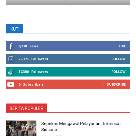
IKUTI
9,278
Fans
LIKE
26,775
Followers
FOLLOW
37,300
Followers
FOLLOW
0
Subscribers
SUBSCRIBE
BERITA POPULER
Sepekan Mengawal Pelayanan di Samsat
Sidoarjo