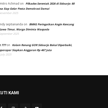
mitro Achmad
on
Pilkades Serentak 2026 di Sidoarjo: 80
sa Siap Gelar Pesta Demokrasi Damai
November 2025
ndy septiananda
on
BMKG Peringatkan Angin Kencang
 Jawa Timur, Warga Diminta Waspada
September 2025
on
t 777
Kolam Renang GOR Sidoarjo Bakal Diperbaiki,
sporapar Siapkan Anggaran Rp 467 Juta
 July 2025
KUTI KAMI