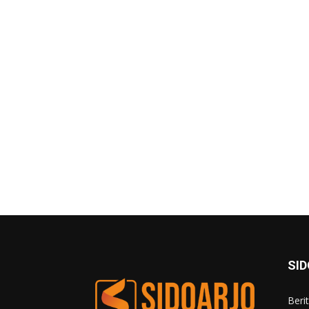
SI
Beri