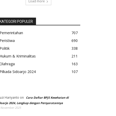
Load more
KATEGORI POPULER
Pemerintahan
707
Peristiwa
690
Politik
338
Hukum & Kriminalitas
211
Olahraga
163
Pilkada Sidoarjo 2024
107
uzi Hariyanto
on
Cara Daftar BPJS Kesehatan di
doarjo 2024, Lengkap dengan Persyaratannya
 November 2025