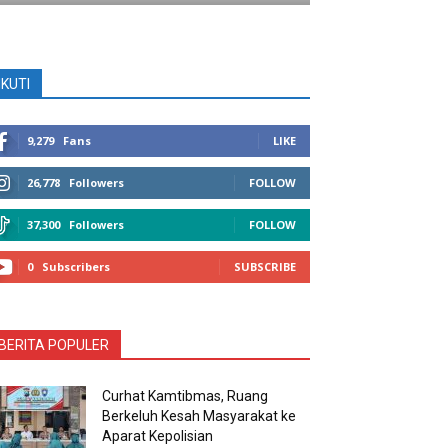
IKUTI
9,279
Fans
LIKE
26,778
Followers
FOLLOW
37,300
Followers
FOLLOW
0
Subscribers
SUBSCRIBE
BERITA POPULER
Curhat Kamtibmas, Ruang
Berkeluh Kesah Masyarakat ke
Aparat Kepolisian