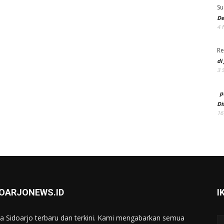
Su
De
4 
Re
di
3 
p
Di
16
DOARJONEWS.ID
I
ta Sidoarjo terbaru dan terkini. Kami mengabarkan semua