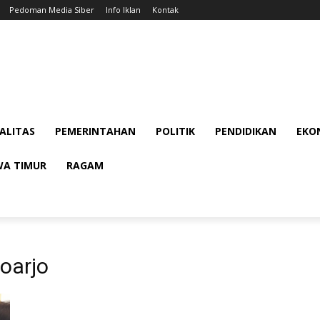
Pedoman Media Siber
Info Iklan
Kontak
ALITAS
PEMERINTAHAN
POLITIK
PENDIDIKAN
EKON
WA TIMUR
RAGAM
oarjo