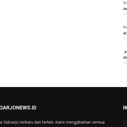
Su
De
4 
Re
di
3 
p
Di
16
DOARJONEWS.ID
I
ta Sidoarjo terbaru dan terkini. Kami mengabarkan semua