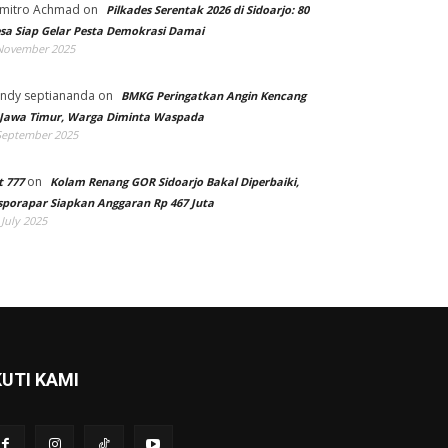
mitro Achmad
on
Pilkades Serentak 2026 di Sidoarjo: 80
sa Siap Gelar Pesta Demokrasi Damai
November 2025
ndy septiananda
on
BMKG Peringatkan Angin Kencang
 Jawa Timur, Warga Diminta Waspada
September 2025
on
t 777
Kolam Renang GOR Sidoarjo Bakal Diperbaiki,
sporapar Siapkan Anggaran Rp 467 Juta
 July 2025
KUTI KAMI