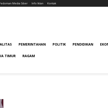
Pedoman Media Siber
Info Iklan
Kontak
ALITAS
PEMERINTAHAN
POLITIK
PENDIDIKAN
EKON
WA TIMUR
RAGAM