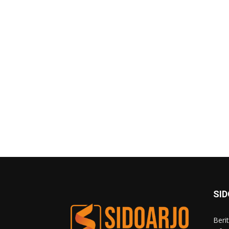
SI
Beri