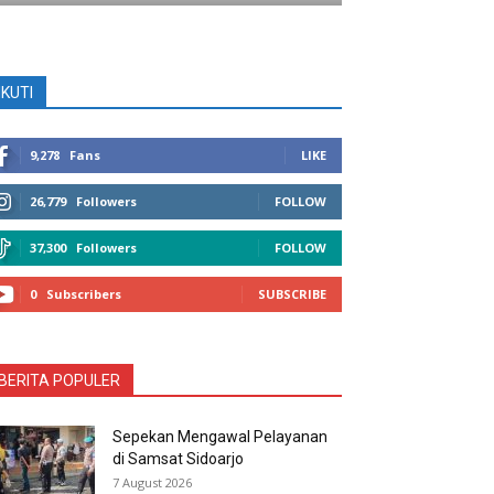
IKUTI
9,278
Fans
LIKE
26,779
Followers
FOLLOW
37,300
Followers
FOLLOW
0
Subscribers
SUBSCRIBE
BERITA POPULER
Sepekan Mengawal Pelayanan
di Samsat Sidoarjo
7 August 2026