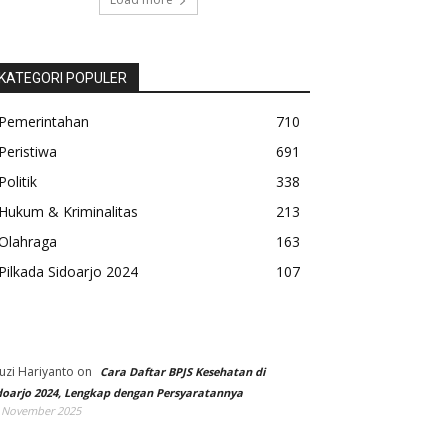
KATEGORI POPULER
Pemerintahan
710
Peristiwa
691
Politik
338
Hukum & Kriminalitas
213
Olahraga
163
Pilkada Sidoarjo 2024
107
uzi Hariyanto
on
Cara Daftar BPJS Kesehatan di
doarjo 2024, Lengkap dengan Persyaratannya
 November 2025