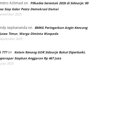
mitro Achmad
on
Pilkades Serentak 2026 di Sidoarjo: 80
sa Siap Gelar Pesta Demokrasi Damai
November 2025
ndy septiananda
on
BMKG Peringatkan Angin Kencang
 Jawa Timur, Warga Diminta Waspada
September 2025
on
t 777
Kolam Renang GOR Sidoarjo Bakal Diperbaiki,
sporapar Siapkan Anggaran Rp 467 Juta
 July 2025