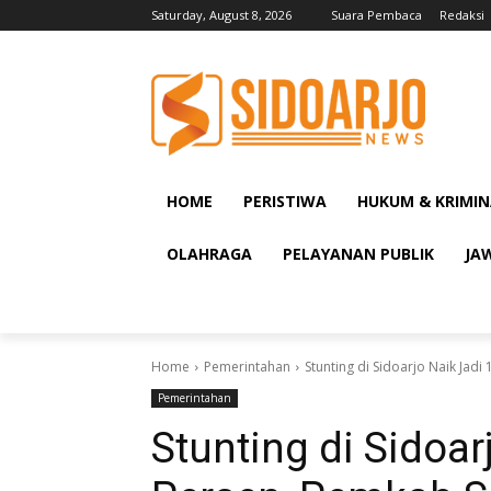
Saturday, August 8, 2026
Suara Pembaca
Redaksi
HOME
PERISTIWA
HUKUM & KRIMIN
OLAHRAGA
PELAYANAN PUBLIK
JA
Home
Pemerintahan
Stunting di Sidoarjo Naik Jad
Pemerintahan
Stunting di Sidoar