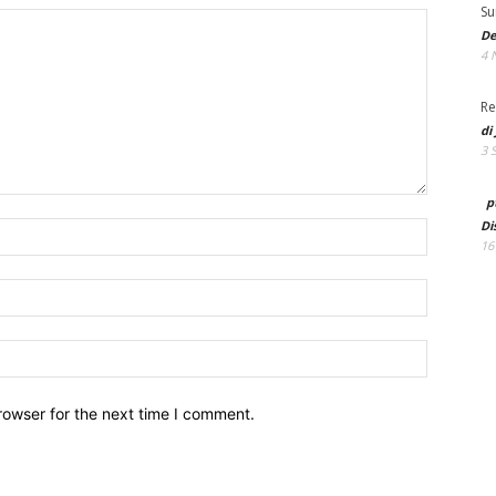
Su
De
4 
Re
di
3 
p
Di
Name:*
16
Email:*
Website:
rowser for the next time I comment.