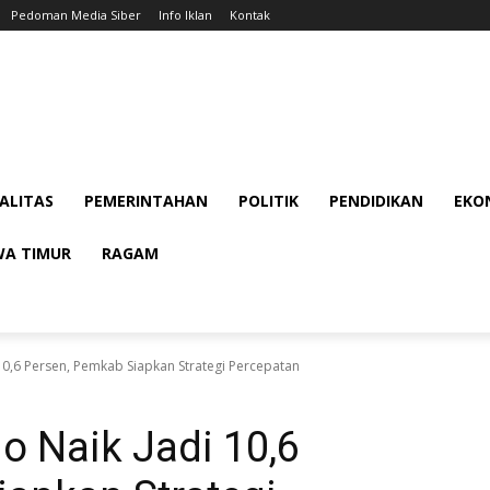
Pedoman Media Siber
Info Iklan
Kontak
ALITAS
PEMERINTAHAN
POLITIK
PENDIDIKAN
EKON
WA TIMUR
RAGAM
i 10,6 Persen, Pemkab Siapkan Strategi Percepatan
jo Naik Jadi 10,6