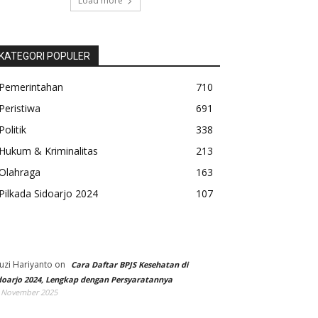
Load more
KATEGORI POPULER
Pemerintahan
710
Peristiwa
691
Politik
338
Hukum & Kriminalitas
213
Olahraga
163
Pilkada Sidoarjo 2024
107
uzi Hariyanto
on
Cara Daftar BPJS Kesehatan di
doarjo 2024, Lengkap dengan Persyaratannya
 November 2025