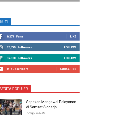
IKUTI
9,278
Fans
LIKE
26,779
Followers
FOLLOW
37,300
Followers
FOLLOW
0
Subscribers
SUBSCRIBE
BERITA POPULER
Sepekan Mengawal Pelayanan
di Samsat Sidoarjo
7 August 2026