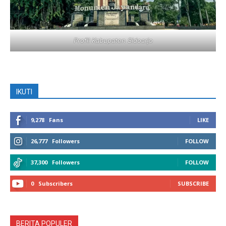
Profil Kabupaten Sidoarjo
IKUTI
9,278
Fans
LIKE
26,777
Followers
FOLLOW
37,300
Followers
FOLLOW
0
Subscribers
SUBSCRIBE
BERITA POPULER