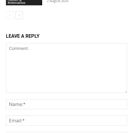
2 August 2026
Kriminalitas
LEAVE A REPLY
Comment:
Na
Ema