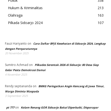
Politik
338
Hukum & Kriminalitas
213
Olahraga
163
Pilkada Sidoarjo 2024
107
Fauzi Hariyanto
on
Cara Daftar BPJS Kesehatan di Sidoarjo 2024, Lengkap
dengan Persyaratannya
20 November 2025
Sumitro Achmad
on
Pilkades Serentak 2026 di Sidoarjo: 80 Desa Siap
Gelar Pesta Demokrasi Damai
4 November 2025
Rendy septiananda
on
BMKG Peringatkan Angin Kencang di Jawa Timur,
Warga Diminta Waspada
3 September 2025
on
pt 777
Kolam Renang GOR Sidoarjo Bakal Diperbaiki, Disporapar