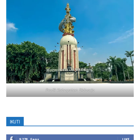
Profil Kabupaten Sidoarjo
IKUTI
9,278
Fans
LIKE