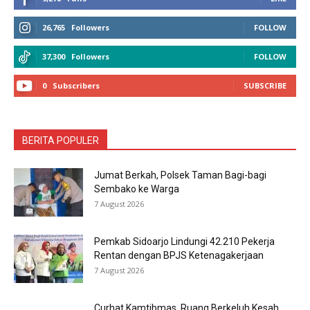
26,765
Followers
FOLLOW
37,300
Followers
FOLLOW
0
Subscribers
SUBSCRIBE
BERITA POPULER
Jumat Berkah, Polsek Taman Bagi-bagi
Sembako ke Warga
7 August 2026
Pemkab Sidoarjo Lindungi 42.210 Pekerja
Rentan dengan BPJS Ketenagakerjaan
7 August 2026
Curhat Kamtibmas, Ruang Berkeluh Kesah