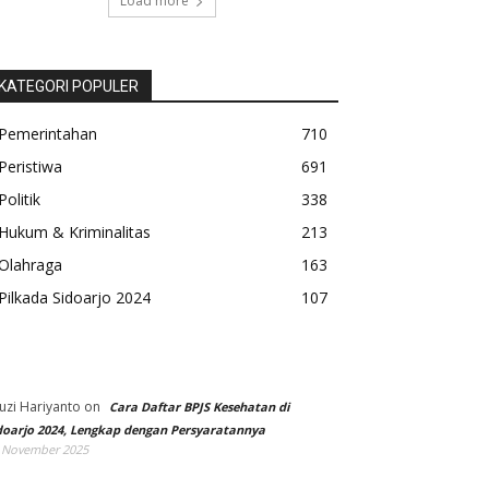
Load more
KATEGORI POPULER
Pemerintahan
710
Peristiwa
691
Politik
338
Hukum & Kriminalitas
213
Olahraga
163
Pilkada Sidoarjo 2024
107
uzi Hariyanto
on
Cara Daftar BPJS Kesehatan di
doarjo 2024, Lengkap dengan Persyaratannya
 November 2025