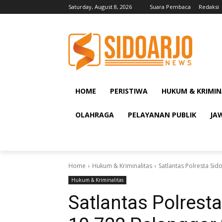
Saturday, August 8, 2026
Suara Pembaca
Redaksi
HOME
PERISTIWA
HUKUM & KRIMIN
OLAHRAGA
PELAYANAN PUBLIK
JA
Home
Hukum & Kriminalitas
Satlantas Polresta Si
Hukum & Kriminalitas
Satlantas Polresta