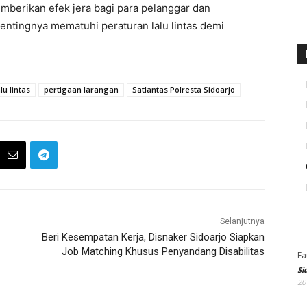
berikan efek jera bagi para pelanggar dan
ntingnya mematuhi peraturan lalu lintas demi
lu lintas
pertigaan larangan
Satlantas Polresta Sidoarjo
Selanjutnya
Beri Kesempatan Kerja, Disnaker Sidoarjo Siapkan
Job Matching Khusus Penyandang Disabilitas
Fa
Si
20