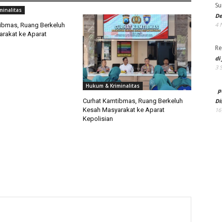
Su
minalitas
De
4 
ibmas, Ruang Berkeluh
rakat ke Aparat
Re
di
3 
Hukum & Kriminalitas
p
Di
Curhat Kamtibmas, Ruang Berkeluh
16
Kesah Masyarakat ke Aparat
Kepolisian