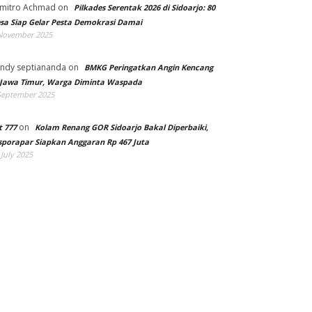
mitro Achmad
on
Pilkades Serentak 2026 di Sidoarjo: 80
sa Siap Gelar Pesta Demokrasi Damai
November 2025
ndy septiananda
on
BMKG Peringatkan Angin Kencang
 Jawa Timur, Warga Diminta Waspada
September 2025
on
t 777
Kolam Renang GOR Sidoarjo Bakal Diperbaiki,
sporapar Siapkan Anggaran Rp 467 Juta
 July 2025