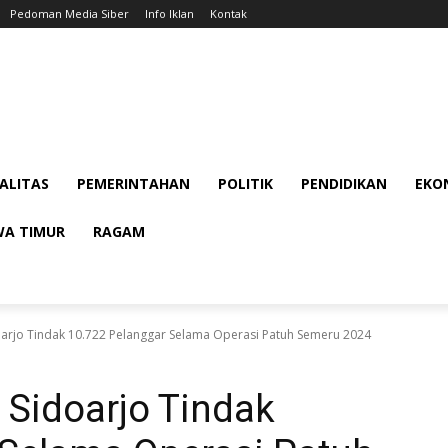
Pedoman Media Siber
Info Iklan
Kontak
ALITAS
PEMERINTAHAN
POLITIK
PENDIDIKAN
EKON
WA TIMUR
RAGAM
doarjo Tindak 10.722 Pelanggar Selama Operasi Patuh Semeru 2024
 Sidoarjo Tindak