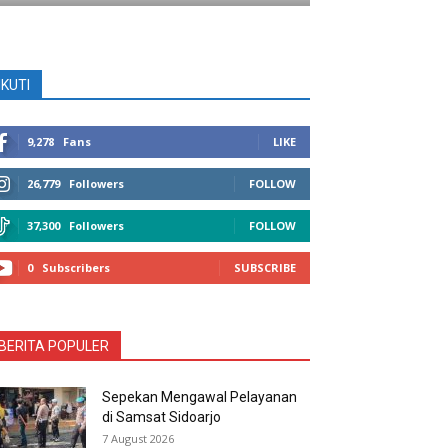
IKUTI
9,278
Fans
LIKE
26,779
Followers
FOLLOW
37,300
Followers
FOLLOW
0
Subscribers
SUBSCRIBE
BERITA POPULER
Sepekan Mengawal Pelayanan
di Samsat Sidoarjo
7 August 2026