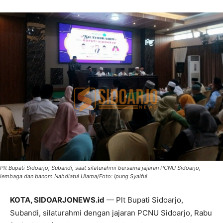
Plt Bupati Sidoarjo, Subandi, saat silaturahmi bersama jajaran PCNU Sidoarjo,
lembaga dan banom Nahdlatul Ulama/Foto: Ipung Syaiful
KOTA, SIDOARJONEWS.id
— Plt Bupati Sidoarjo,
Subandi, silaturahmi dengan jajaran PCNU Sidoarjo, Rabu