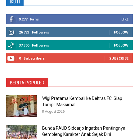
IKUTI
9,277
Fans
LIKE
26,773
Followers
FOLLOW
37,300
Followers
FOLLOW
0
Subscribers
SUBSCRIBE
BERITA POPULER
Wigi Pratama Kembali ke Deltras FC, Siap
Tampil Maksimal
8 August 2026
Bunda PAUD Sidoarjo Ingatkan Pentingnya
Gembleng Karakter Anak Sejak Dini