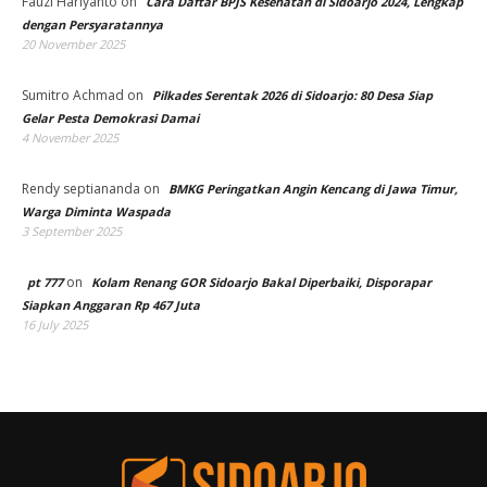
Fauzi Hariyanto
on
Cara Daftar BPJS Kesehatan di Sidoarjo 2024, Lengkap
dengan Persyaratannya
20 November 2025
Sumitro Achmad
on
Pilkades Serentak 2026 di Sidoarjo: 80 Desa Siap
Gelar Pesta Demokrasi Damai
4 November 2025
Rendy septiananda
on
BMKG Peringatkan Angin Kencang di Jawa Timur,
Warga Diminta Waspada
3 September 2025
on
pt 777
Kolam Renang GOR Sidoarjo Bakal Diperbaiki, Disporapar
Siapkan Anggaran Rp 467 Juta
16 July 2025