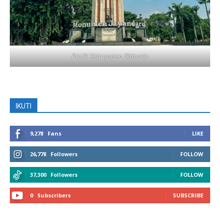
Profil Kabupaten Sidoarjo
IKUTI
9,278
Fans
LIKE
26,778
Followers
FOLLOW
37,300
Followers
FOLLOW
0
Subscribers
SUBSCRIBE