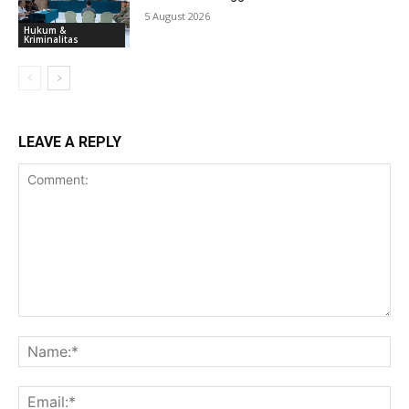
5 August 2026
Hukum &
Kriminalitas
LEAVE A REPLY
Comment:
Na
Ema