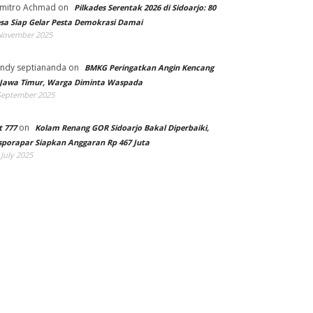
mitro Achmad
on
Pilkades Serentak 2026 di Sidoarjo: 80
sa Siap Gelar Pesta Demokrasi Damai
November 2025
ndy septiananda
on
BMKG Peringatkan Angin Kencang
 Jawa Timur, Warga Diminta Waspada
September 2025
on
t 777
Kolam Renang GOR Sidoarjo Bakal Diperbaiki,
sporapar Siapkan Anggaran Rp 467 Juta
 July 2025