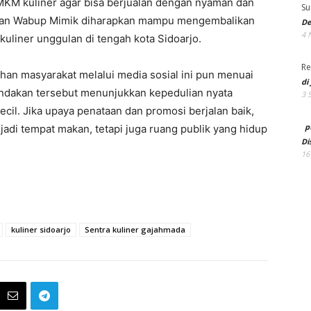
KM kuliner agar bisa berjualan dengan nyaman dan
Su
akukan Wabup Mimik diharapkan mampu mengembalikan
De
4 
kuliner unggulan di tengah kota Sidoarjo.
Re
han masyarakat melalui media sosial ini pun menuai
di
tindakan tersebut menunjukkan kepedulian nyata
3 
cil. Jika upaya penataan dan promosi berjalan baik,
p
adi tempat makan, tetapi juga ruang publik yang hidup
Di
16
kuliner sidoarjo
Sentra kuliner gajahmada