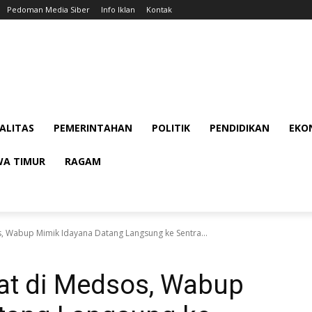
Pedoman Media Siber
Info Iklan
Kontak
ALITAS
PEMERINTAHAN
POLITIK
PENDIDIKAN
EKON
WA TIMUR
RAGAM
s, Wabup Mimik Idayana Datang Langsung ke Sentra...
hat di Medsos, Wabup