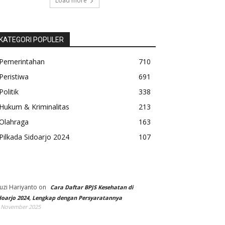
Load more
KATEGORI POPULER
Pemerintahan
710
Peristiwa
691
Politik
338
Hukum & Kriminalitas
213
Olahraga
163
Pilkada Sidoarjo 2024
107
uzi Hariyanto
on
Cara Daftar BPJS Kesehatan di
doarjo 2024, Lengkap dengan Persyaratannya
 November 2025