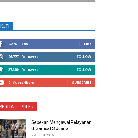
IKUTI
9,278
Fans
LIKE
26,777
Followers
FOLLOW
37,300
Followers
FOLLOW
0
Subscribers
SUBSCRIBE
BERITA POPULER
Sepekan Mengawal Pelayanan
di Samsat Sidoarjo
7 August 2026