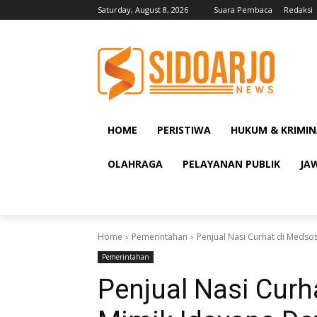
Saturday, August 8, 2026
Suara Pembaca
Redaksi
HOME
PERISTIWA
HUKUM & KRIMIN
OLAHRAGA
PELAYANAN PUBLIK
JA
Home
Pemerintahan
Penjual Nasi Curhat di Medso
Pemerintahan
Penjual Nasi Cur