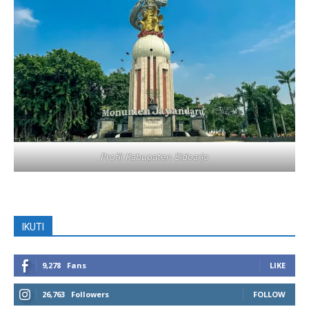
Profil Kabupaten Sidoarjo
IKUTI
9,278
Fans
LIKE
26,763
Followers
FOLLOW