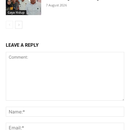
7 August 2026
Gaya Hidup
LEAVE A REPLY
Comment:
Na
Ema