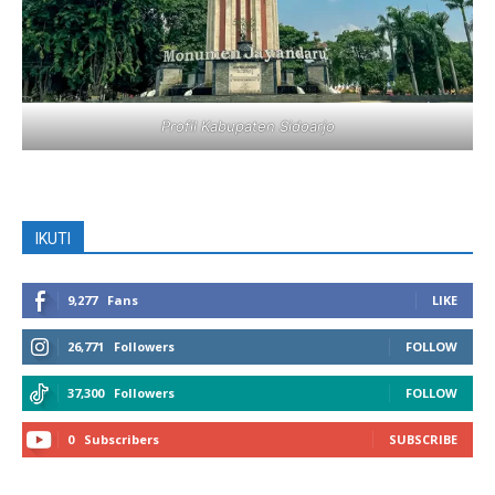
Profil Kabupaten Sidoarjo
IKUTI
9,277
Fans
LIKE
26,771
Followers
FOLLOW
37,300
Followers
FOLLOW
0
Subscribers
SUBSCRIBE