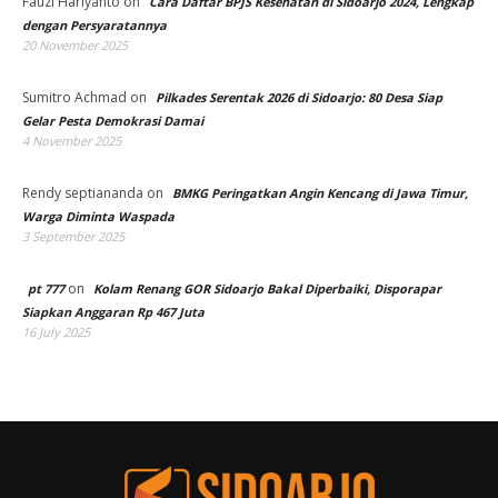
Fauzi Hariyanto
on
Cara Daftar BPJS Kesehatan di Sidoarjo 2024, Lengkap
dengan Persyaratannya
20 November 2025
Sumitro Achmad
on
Pilkades Serentak 2026 di Sidoarjo: 80 Desa Siap
Gelar Pesta Demokrasi Damai
4 November 2025
Rendy septiananda
on
BMKG Peringatkan Angin Kencang di Jawa Timur,
Warga Diminta Waspada
3 September 2025
on
pt 777
Kolam Renang GOR Sidoarjo Bakal Diperbaiki, Disporapar
Siapkan Anggaran Rp 467 Juta
16 July 2025