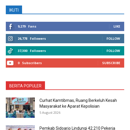
IKUTI
9,279
Fans
LIKE
26,778
Followers
FOLLOW
37,300
Followers
FOLLOW
0
Subscribers
SUBSCRIBE
BERITA POPULER
Curhat Kamtibmas, Ruang Berkeluh Kesah
Masyarakat ke Aparat Kepolisian
5 August 2026
Pemkab Sidoarjo Lindungi 42.210 Pekerja