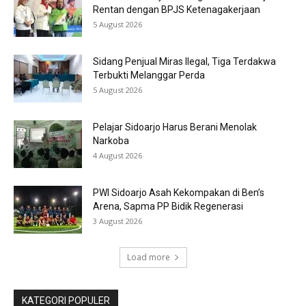
Rentan dengan BPJS Ketenagakerjaan
5 August 2026
Sidang Penjual Miras Ilegal, Tiga Terdakwa
Terbukti Melanggar Perda
5 August 2026
Pelajar Sidoarjo Harus Berani Menolak
Narkoba
4 August 2026
PWI Sidoarjo Asah Kekompakan di Ben’s
Arena, Sapma PP Bidik Regenerasi
3 August 2026
Load more
KATEGORI POPULER