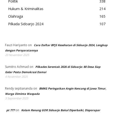
Politik
338
Hukum & Kriminalitas
214
Olahraga
165
Pilkada Sidoarjo 2024
107
Fauzi Hariyanto
on
Cara Daftar BPJS Kesehatan di Sidoarjo 2024, Lengkap
dengan Persyaratannya
20 November 2025
Sumitro Achmad
on
Pilkades Serentak 2026 di Sidoarjo: 80 Desa Siap
Gelar Pesta Demokrasi Damai
4 November 2025
Rendy septiananda
on
BMKG Peringatkan Angin Kencang di Jawa Timur,
Warga Diminta Waspada
3 September 2025
on
pt 777
Kolam Renang GOR Sidoarjo Bakal Diperbaiki, Disporapar