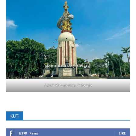
Profil Kabupaten Sidoarjo
IKUTI
9,278
Fans
LIKE