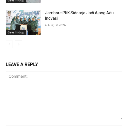
Gaya Hidup
Jambore PKK Sidoarjo Jadi Ajang Adu
Inovasi
6 August 2026
Gaya Hidup
LEAVE A REPLY
Comment:
Na