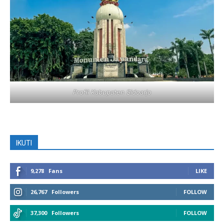
Profil Kabupaten Sidoarjo
IKUTI
9,278
Fans
LIKE
26,767
Followers
FOLLOW
37,300
Followers
FOLLOW