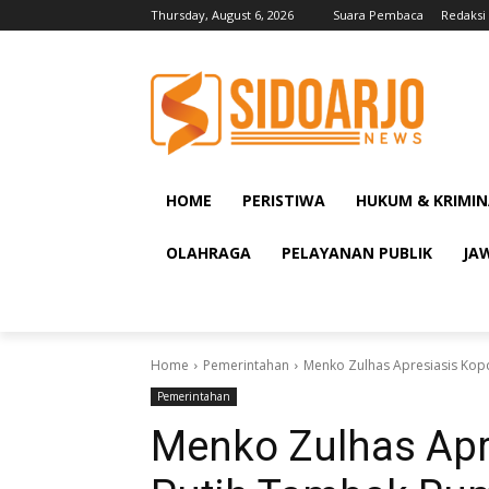
Thursday, August 6, 2026
Suara Pembaca
Redaksi
HOME
PERISTIWA
HUKUM & KRIMIN
OLAHRAGA
PELAYANAN PUBLIK
JA
Home
Pemerintahan
Menko Zulhas Apresiasis Kop
Pemerintahan
Menko Zulhas Apr