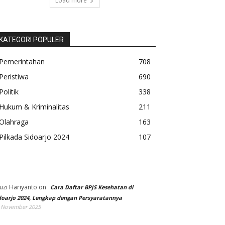
Load more
KATEGORI POPULER
Pemerintahan
708
Peristiwa
690
Politik
338
Hukum & Kriminalitas
211
Olahraga
163
Pilkada Sidoarjo 2024
107
uzi Hariyanto
on
Cara Daftar BPJS Kesehatan di
doarjo 2024, Lengkap dengan Persyaratannya
 November 2025