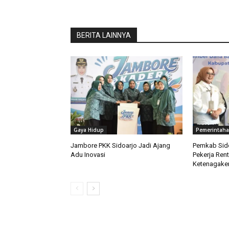
BERITA LAINNYA
Gaya Hidup
Pemerintah
Jambore PKK Sidoarjo Jadi Ajang
Pemkab Sido
Adu Inovasi
Pekerja Ren
Ketenagaker