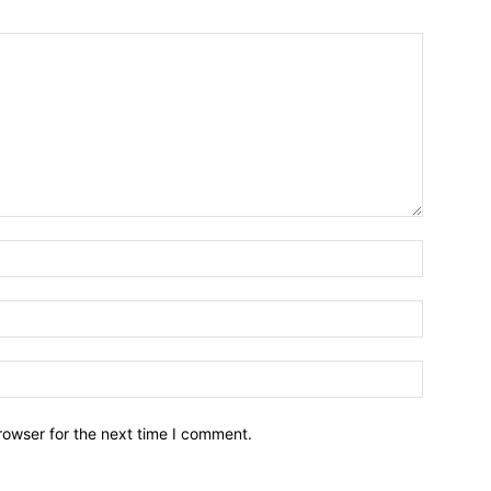
Name:*
Email:*
Website:
rowser for the next time I comment.