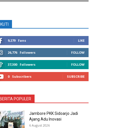
IKUTI
9,279
Fans
LIKE
26,776
Followers
FOLLOW
37,300
Followers
FOLLOW
0
Subscribers
SUBSCRIBE
BERITA POPULER
Jambore PKK Sidoarjo Jadi
Ajang Adu Inovasi
6 August 2026