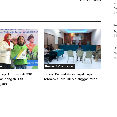
Permodalan
Su
De
4 
Re
di
3 
p
Di
16
an
Hukum & Kriminalitas
arjo Lindungi 42.210
Sidang Penjual Miras Ilegal, Tiga
tan dengan BPJS
Terdakwa Terbukti Melanggar Perda
jaan