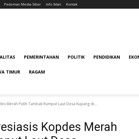
Pedoman Media Siber
Info Iklan
Kontak
ALITAS
PEMERINTAHAN
POLITIK
PENDIDIKAN
EKON
WA TIMUR
RAGAM
des Merah Putih Tambak Rumput Laut Desa Kupang di...
esiasis Kopdes Merah