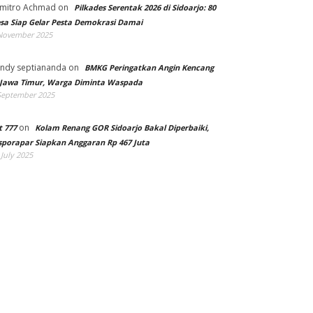
mitro Achmad
on
Pilkades Serentak 2026 di Sidoarjo: 80
sa Siap Gelar Pesta Demokrasi Damai
November 2025
ndy septiananda
on
BMKG Peringatkan Angin Kencang
 Jawa Timur, Warga Diminta Waspada
September 2025
on
t 777
Kolam Renang GOR Sidoarjo Bakal Diperbaiki,
sporapar Siapkan Anggaran Rp 467 Juta
 July 2025