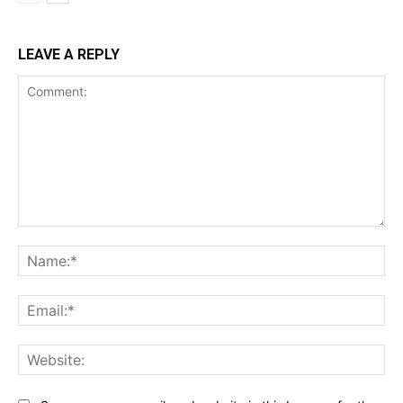
LEAVE A REPLY
Comment:
Na
Ema
Web