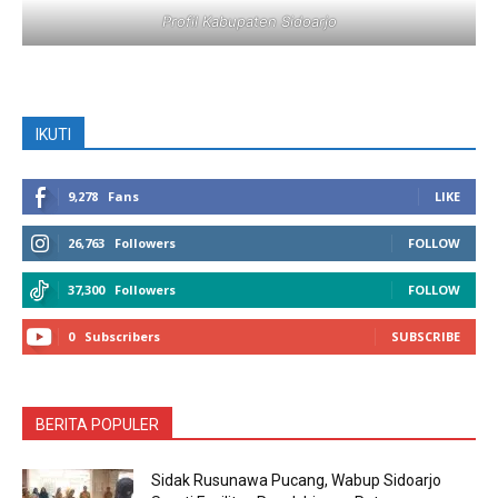
Profil Kabupaten Sidoarjo
IKUTI
9,278
Fans
LIKE
26,763
Followers
FOLLOW
37,300
Followers
FOLLOW
0
Subscribers
SUBSCRIBE
BERITA POPULER
Sidak Rusunawa Pucang, Wabup Sidoarjo