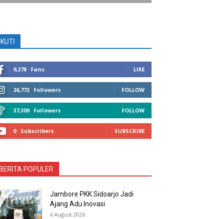
IKUTI
9,278
Fans
LIKE
26,772
Followers
FOLLOW
37,300
Followers
FOLLOW
0
Subscribers
SUBSCRIBE
BERITA POPULER
Jambore PKK Sidoarjo Jadi
Ajang Adu Inovasi
6 August 2026