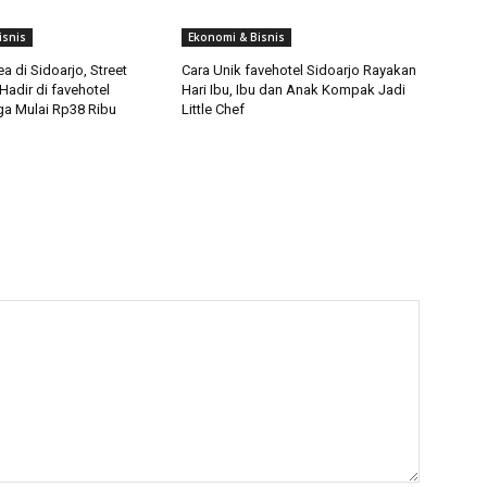
isnis
Ekonomi & Bisnis
 di Sidoarjo, Street
Cara Unik favehotel Sidoarjo Rayakan
adir di favehotel
Hari Ibu, Ibu dan Anak Kompak Jadi
a Mulai Rp38 Ribu
Little Chef