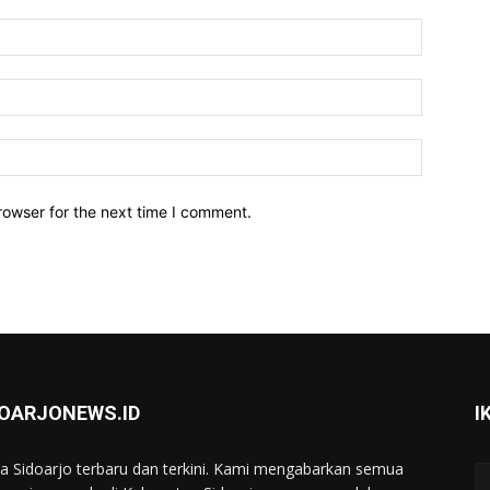
Name:*
Email:*
Website:
rowser for the next time I comment.
DOARJONEWS.ID
I
ta Sidoarjo terbaru dan terkini. Kami mengabarkan semua