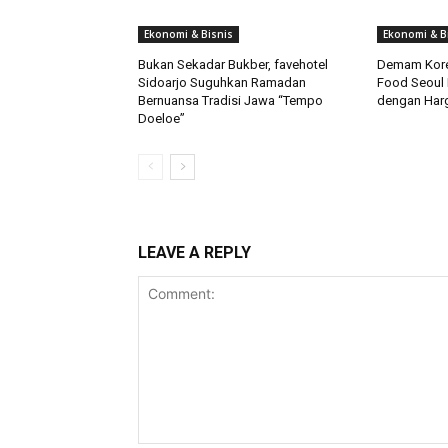
Ekonomi & Bisnis
Ekonomi & B
Bukan Sekadar Bukber, favehotel
Demam Korea
Sidoarjo Suguhkan Ramadan
Food Seoul H
Bernuansa Tradisi Jawa “Tempo
dengan Harg
Doeloe”
LEAVE A REPLY