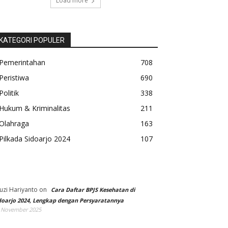
Load more
KATEGORI POPULER
Pemerintahan
708
Peristiwa
690
Politik
338
Hukum & Kriminalitas
211
Olahraga
163
Pilkada Sidoarjo 2024
107
uzi Hariyanto
on
Cara Daftar BPJS Kesehatan di
doarjo 2024, Lengkap dengan Persyaratannya
 November 2025