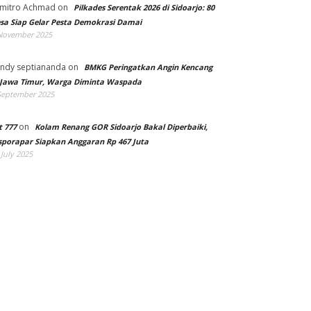
mitro Achmad
on
Pilkades Serentak 2026 di Sidoarjo: 80
sa Siap Gelar Pesta Demokrasi Damai
November 2025
ndy septiananda
on
BMKG Peringatkan Angin Kencang
 Jawa Timur, Warga Diminta Waspada
September 2025
on
t 777
Kolam Renang GOR Sidoarjo Bakal Diperbaiki,
sporapar Siapkan Anggaran Rp 467 Juta
 July 2025