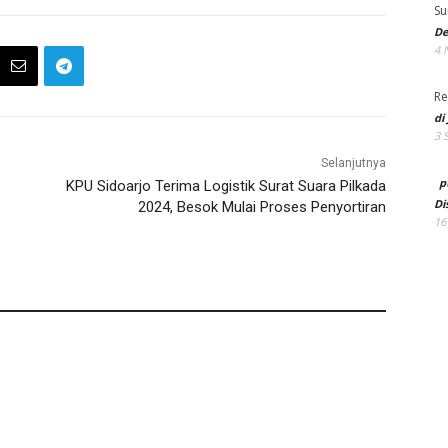
Su
De
4 
Re
di
3 
Selanjutnya
p
KPU Sidoarjo Terima Logistik Surat Suara Pilkada
Di
2024, Besok Mulai Proses Penyortiran
16