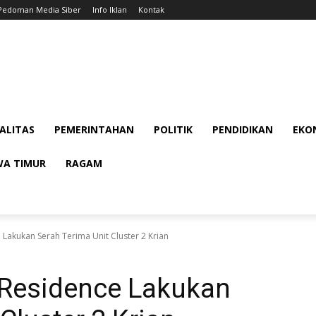
Pedoman Media Siber
Info Iklan
Kontak
ALITAS
PEMERINTAHAN
POLITIK
PENDIDIKAN
EKON
WA TIMUR
RAGAM
e Lakukan Serah Terima Unit Cluster 2 Krian
 Residence Lakukan