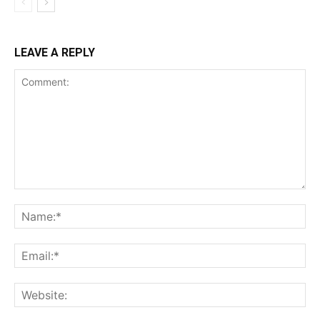
LEAVE A REPLY
Comment:
Na
Ema
Web