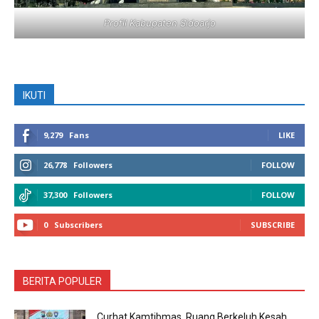
Profil Kabupaten Sidoarjo
IKUTI
9,279
Fans
LIKE
26,778
Followers
FOLLOW
37,300
Followers
FOLLOW
0
Subscribers
SUBSCRIBE
BERITA POPULER
Curhat Kamtibmas, Ruang Berkeluh Kesah