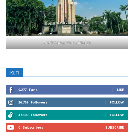
Profil Kabupaten Sidoarjo
IKUTI
9,277
Fans
LIKE
26,769
Followers
FOLLOW
37,300
Followers
FOLLOW
0
Subscribers
SUBSCRIBE