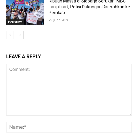
Ribuan Massa di Sidoarjo Serukan ‘MBG
Lanjutkan’, Petisi Dukungan Diserahkan ke
Pemkab
29 June 2026
Peristiwa
LEAVE A REPLY
Comment:
Na