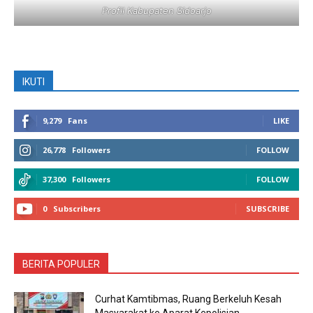
Profil Kabupaten Sidoarjo
IKUTI
9,279
Fans
LIKE
26,778
Followers
FOLLOW
37,300
Followers
FOLLOW
0
Subscribers
SUBSCRIBE
BERITA POPULER
Curhat Kamtibmas, Ruang Berkeluh Kesah