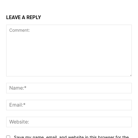
LEAVE A REPLY
Comment:
Na
Ema
Web
Save my name, email, and website in this browser for the