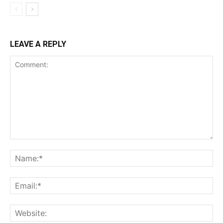
LEAVE A REPLY
Comment:
Na
Ema
Web