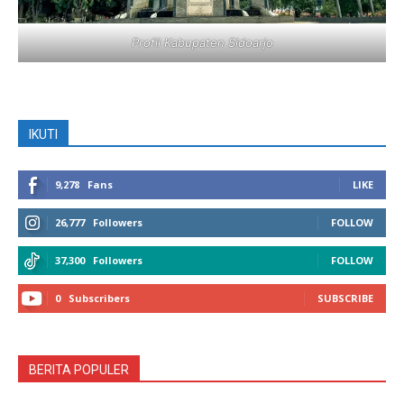
Profil Kabupaten Sidoarjo
IKUTI
9,278
Fans
LIKE
26,777
Followers
FOLLOW
37,300
Followers
FOLLOW
0
Subscribers
SUBSCRIBE
BERITA POPULER