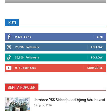
IKUTI
9,279
Fans
LIKE
26,776
Followers
FOLLOW
37,300
Followers
FOLLOW
0
Subscribers
SUBSCRIBE
BERITA POPULER
Jambore PKK Sidoarjo Jadi Ajang Adu Inovasi
6 August 2026