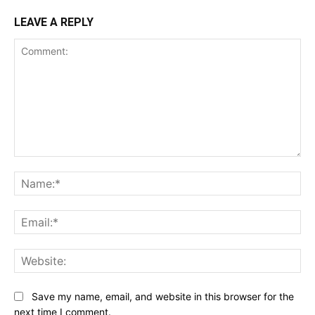
LEAVE A REPLY
Comment:
Na
Ema
Web
Save my name, email, and website in this browser for the
next time I comment.