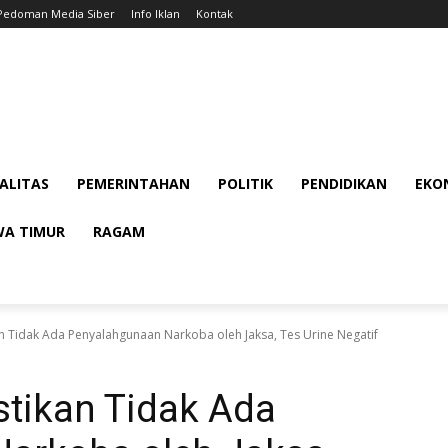
Pedoman Media Siber
Info Iklan
Kontak
ALITAS
PEMERINTAHAN
POLITIK
PENDIDIKAN
EKON
WA TIMUR
RAGAM
an Tidak Ada Penyalahgunaan Narkoba oleh Jaksa, Tes Urine Negatif
astikan Tidak Ada