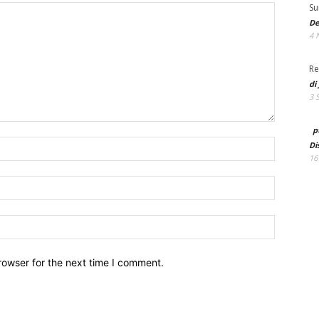
Su
De
4 
Re
di
3 
p
Name:*
Di
16
Email:*
Website:
rowser for the next time I comment.