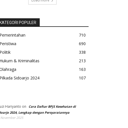
Load more
KATEGORI POPULER
Pemerintahan
710
Peristiwa
690
Politik
338
Hukum & Kriminalitas
213
Olahraga
163
Pilkada Sidoarjo 2024
107
uzi Hariyanto
on
Cara Daftar BPJS Kesehatan di
doarjo 2024, Lengkap dengan Persyaratannya
 November 2025