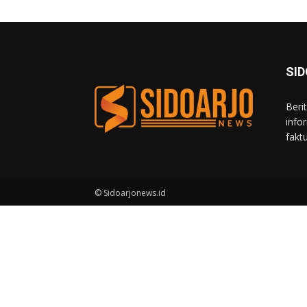
SI
Beri
info
fakt
© Sidoarjonews.id