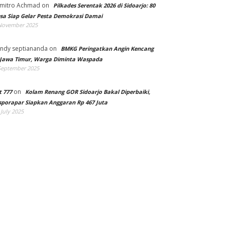
mitro Achmad
on
Pilkades Serentak 2026 di Sidoarjo: 80
sa Siap Gelar Pesta Demokrasi Damai
November 2025
ndy septiananda
on
BMKG Peringatkan Angin Kencang
 Jawa Timur, Warga Diminta Waspada
September 2025
on
t 777
Kolam Renang GOR Sidoarjo Bakal Diperbaiki,
sporapar Siapkan Anggaran Rp 467 Juta
 July 2025