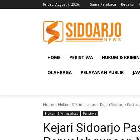
Friday, August 7, 2026
Suara Pembaca
Redaksi
HOME
PERISTIWA
HUKUM & KRIMIN
OLAHRAGA
PELAYANAN PUBLIK
JA
Home
Hukum & Kriminalitas
Kejari Sidoarjo Pastik
Hukum & Kriminalitas
Peristiwa
Kejari Sidoarjo P