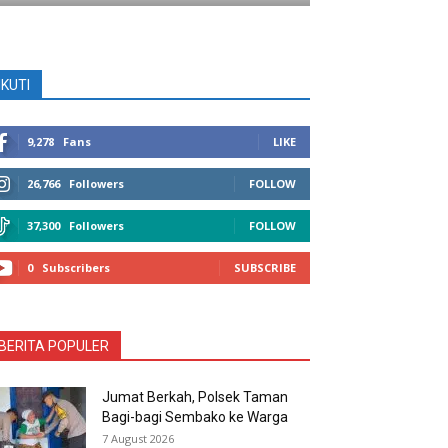
IKUTI
9,278
Fans
LIKE
26,766
Followers
FOLLOW
37,300
Followers
FOLLOW
0
Subscribers
SUBSCRIBE
BERITA POPULER
Jumat Berkah, Polsek Taman
Bagi-bagi Sembako ke Warga
7 August 2026