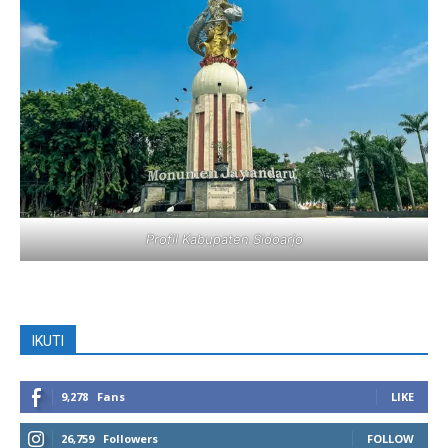
Profil Kabupaten Sidoarjo
IKUTI
9,278
Fans
LIKE
26,759
Followers
FOLLOW