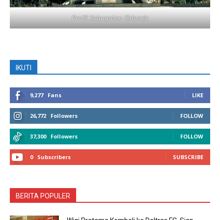
Profil Kabupaten Sidoarjo
IKUTI
9,277
Fans
LIKE
26,772
Followers
FOLLOW
37,300
Followers
FOLLOW
0
Subscribers
SUBSCRIBE
BERITA POPULER