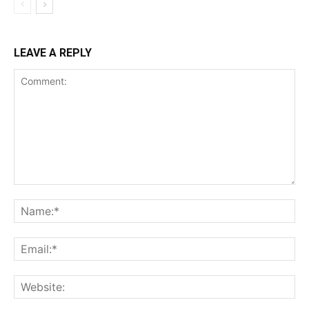
LEAVE A REPLY
Comment:
Na
Ema
Web