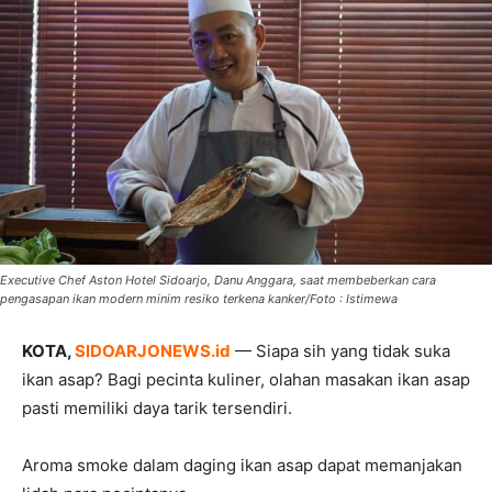
Executive Chef Aston Hotel Sidoarjo, Danu Anggara, saat membeberkan cara
pengasapan ikan modern minim resiko terkena kanker/Foto : Istimewa
KOTA,
SIDOARJONEWS.id
— Siapa sih yang tidak suka
ikan asap? Bagi pecinta kuliner, olahan masakan ikan asap
pasti memiliki daya tarik tersendiri.
Aroma smoke dalam daging ikan asap dapat memanjakan