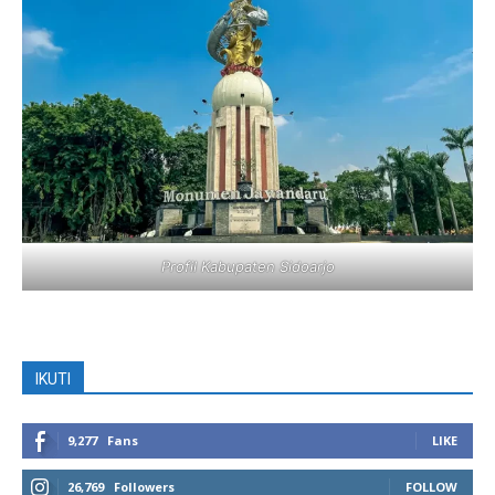
Profil Kabupaten Sidoarjo
IKUTI
9,277
Fans
LIKE
26,769
Followers
FOLLOW