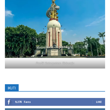
Profil Kabupaten Sidoarjo
IKUTI
9,278
Fans
LIKE