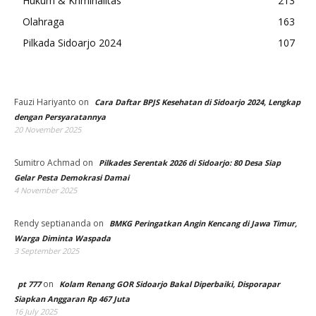
Hukum & Kriminalitas
213
Olahraga
163
Pilkada Sidoarjo 2024
107
Fauzi Hariyanto
on
Cara Daftar BPJS Kesehatan di Sidoarjo 2024, Lengkap
dengan Persyaratannya
20 November 2025
Sumitro Achmad
on
Pilkades Serentak 2026 di Sidoarjo: 80 Desa Siap
Gelar Pesta Demokrasi Damai
4 November 2025
Rendy septiananda
on
BMKG Peringatkan Angin Kencang di Jawa Timur,
Warga Diminta Waspada
3 September 2025
on
pt 777
Kolam Renang GOR Sidoarjo Bakal Diperbaiki, Disporapar
Siapkan Anggaran Rp 467 Juta
16 July 2025