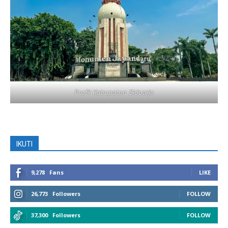
Profil Kabupaten Sidoarjo
IKUTI
9,278
Fans
LIKE
26,773
Followers
FOLLOW
37,300
Followers
FOLLOW